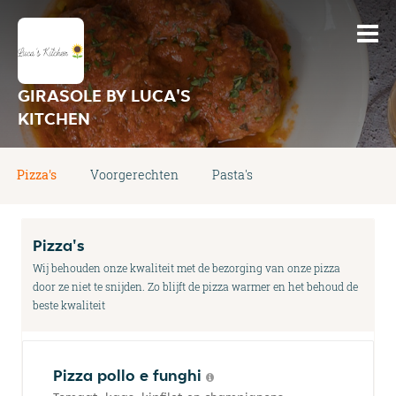
GIRASOLE BY LUCA'S
KITCHEN
Pizza's
Voorgerechten
Pasta's
Pizza's
Wij behouden onze kwaliteit met de bezorging van onze pizza
door ze niet te snijden. Zo blijft de pizza warmer en het behoud de
beste kwaliteit
Pizza pollo e funghi