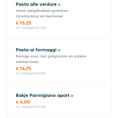
Pasta alle verdure
Verse roergebakken groenten,
tomatensaus en bechamel
€ 15,25
incl. statiegeld (€ 0,00)
Pasta ai formaggi
Romige saus met gorgonzola en andere
soorten kaas
€ 14,75
incl. statiegeld (€ 0,00)
Bakje Parmigiano apart
€ 4,00
incl. statiegeld (€ 0,00)