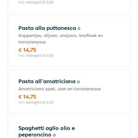
incl. statiegeld (€ 0,00)
Pasta alla puttanesca
Kappertjes, olijven, ansjovis, knoflook en
tomatensaus
€ 14,75
incl. statiegeld (€ 0,00)
Pasta all'amatriciana
Amatriciana spek, uien en tomatensaus
€ 14,75
incl. statiegeld (€ 0,00)
Spaghetti aglio olio e
peperoncino