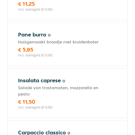
€ 11,25
incl. statiegeld (€ 0,00)
Pane burro
Huisgemaakt broodje met kruidenboter
€ 5,95
incl. statiegeld (€ 0,00)
Insalata caprese
Salade van trostomaten, mozzarella en
pesto
€ 11,50
incl. statiegeld (€ 0,00)
Carpaccio classico